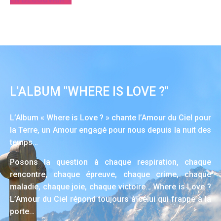
L'ALBUM "WHERE IS LOVE ?"
L’Album « Where is Love ? » chante l’Amour du Ciel pour
la Terre, un Amour engagé pour nous depuis la nuit des
temps…
Posons la question à chaque respiration, chaque
rencontre, chaque épreuve, chaque crime, chaque
maladie, chaque joie, chaque victoire… Where is Love ?
L’Amour du Ciel répond toujours à celui qui frappe à la
porte…