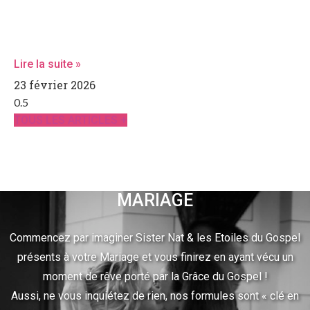
Jeudi 25 juin à 17h30, la Résidence Nohée accueillera une
représentation proposée par les élèves de l’École
Comédie Musicale de Puteaux
Lire la suite »
23 février 2026
TOUS LES ARTICLES +
MARIAGE
Commencez par imaginer Sister Nat & les Etoiles du Gospel
présents à votre Mariage et vous finirez en ayant vécu un
moment de rêve porté par la Grâce du Gospel !
Aussi, ne vous inquiétez de rien, nos formules sont « clé en