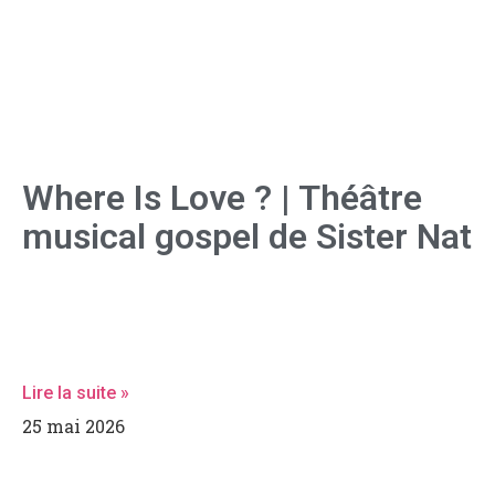
Where Is Love ? | Théâtre
musical gospel de Sister Nat
Sister Nat dévoile Where Is Love ?, une création originale
entre théâtre musical, gospel et émotion, portée par une
mise en scène sensible et une interprétation
profondément incarnée
Lire la suite »
25 mai 2026